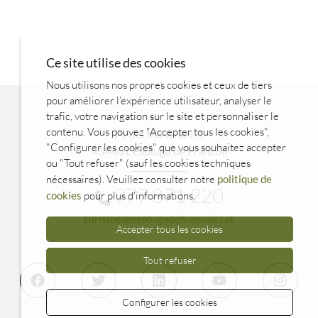
Ce site utilise des cookies
Nous utilisons nos propres cookies et ceux de tiers
pour améliorer l’expérience utilisateur, analyser le
trafic, votre navigation sur le site et personnaliser le
contenu. Vous pouvez "Accepter tous les cookies",
Pl. del Mil·lenari, 1
"Configurer les cookies" que vous souhaitez accepter
43440 L'Espluga de Francolí
ou "Tout refuser" (sauf les cookies techniques
nécessaires). Veuillez consulter notre
politique de
977 871 220
cookies
pour plus d’informations.
turisme@esplugadefrancoli.cat
Accepter tous les cookies
Tout refuser
Configurer les cookies