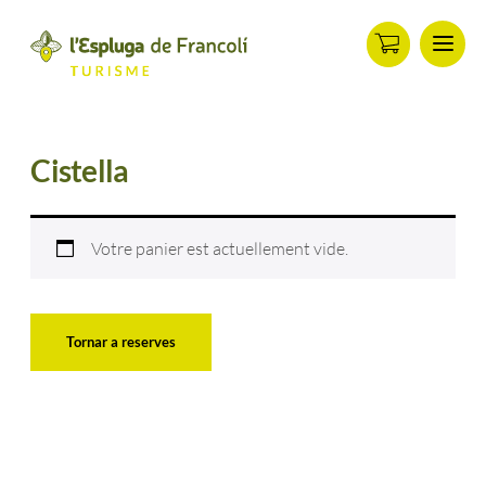
Menu
ip
ontent
Cistella
Votre panier est actuellement vide.
Tornar a reserves