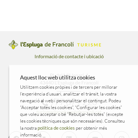
Informació de contacte i ubicació
Pl. del Mil·lenari, 1
Aquest lloc web utilitza cookies
43440 L'Espluga de Francolí
Utilitzem cookies pròpies i de tercers per millorar
l’experiència d’usuari, analitzar el trànsit, la vostra
977 871 220
navegació al web i personalitzar el contingut. Podeu
“Acceptar totes les cookies”, “Configurar les cookies”
turisme@esplugadefrancoli.cat
que voleu acceptar o bé “Rebutjar-les totes” (excepte
les cookies tècniques que són necessàries). Consulteu
la nostra
política de cookies
per obtenir més
informació.