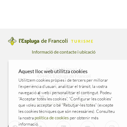
Informació de contacte i ubicació
Pl. del Mil·lenari, 1
Aquest lloc web utilitza cookies
43440 L'Espluga de Francolí
Utilitzem cookies pròpies i de tercers per millorar
l’experiència d’usuari, analitzar el trànsit, la vostra
977 871 220
navegació al web i personalitzar el contingut. Podeu
“Acceptar totes les cookies”, “Configurar les cookies”
turisme@esplugadefrancoli.cat
que voleu acceptar o bé “Rebutjar-les totes” (excepte
les cookies tècniques que són necessàries). Consulteu
la nostra
política de cookies
per obtenir més
informació.