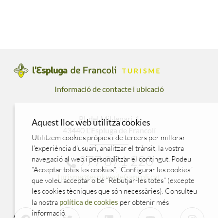
Informació de contacte i ubicació
Pl. del Mil·lenari, 1
Aquest lloc web utilitza cookies
43440 L'Espluga de Francolí
Utilitzem cookies pròpies i de tercers per millorar
l’experiència d’usuari, analitzar el trànsit, la vostra
977 871 220
navegació al web i personalitzar el contingut. Podeu
“Acceptar totes les cookies”, “Configurar les cookies”
turisme@esplugadefrancoli.cat
que voleu acceptar o bé “Rebutjar-les totes” (excepte
les cookies tècniques que són necessàries). Consulteu
la nostra
política de cookies
per obtenir més
informació.