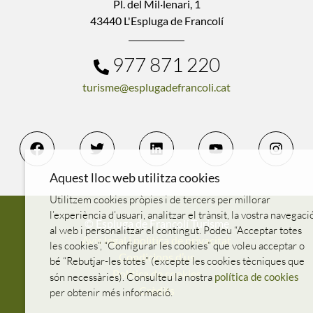
Pl. del Mil·lenari, 1
43440 L'Espluga de Francolí
977 871 220
turisme@esplugadefrancoli.cat
Aquest lloc web utilitza cookies
Utilitzem cookies pròpies i de tercers per millorar
l’experiència d’usuari, analitzar el trànsit, la vostra navegaci
© Espluga de Francolí Turisme
al web i personalitzar el contingut. Podeu “Acceptar totes
Avís legal i política de privacitat
les cookies”, “Configurar les cookies” que voleu acceptar o
Condicions d’us
bé “Rebutjar-les totes” (excepte les cookies tècniques que
Política de cookies
són necessàries). Consulteu la nostra
política de cookies
Crèdits
per obtenir més informació.