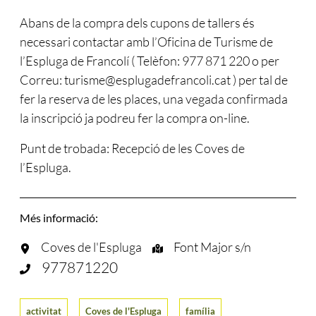
Abans de la compra dels cupons de tallers és
necessari contactar amb l’Oficina de Turisme de
l’Espluga de Francolí ( Telèfon: 977 871 220 o per
Correu:
turisme@esplugadefrancoli.cat
) per tal de
fer la reserva de les places, una vegada confirmada
la inscripció ja podreu fer la compra on-line.
Punt de trobada: Recepció de les Coves de
l’Espluga.
Més informació:
Coves de l'Espluga
Font Major s/n
977871220
activitat
Coves de l'Espluga
família