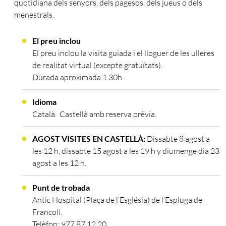
quotidiana dels senyors, dels pagesos, dels jueus o dels
menestrals.
El preu inclou
El preu inclou la visita guiada i el lloguer de les ulleres
de realitat virtual (excepte gratuïtats).
Durada aproximada 1.30h.
Idioma
Català. Castellà amb reserva prèvia.
AGOST VISITES EN CASTELLÀ:
Dissabte 8 agost a
les 12 h, dissabte 15 agost a les 19 h y diumenge dia 23
agost a les 12 h.
Punt de trobada
Antic Hospital (Plaça de l’Església) de l’Espluga de
Francolí.
Telèfon: 977 87 12 20.