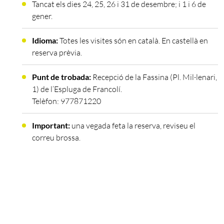
Tancat els dies 24, 25, 26 i 31 de desembre; i 1 i 6 de
gener.
Idioma:
Totes les visites són en català. En castellà en
reserva prèvia.
Punt de trobada:
Recepció de la Fassina (Pl. Mil·lenari,
1) de l’Espluga de Francolí.
Telèfon: 977871220
Important:
una vegada feta la reserva, reviseu el
correu brossa.