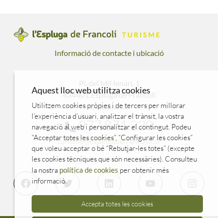
Informació de contacte i ubicació
Pl. del Mil·lenari, 1
Aquest lloc web utilitza cookies
43440 L'Espluga de Francolí
Utilitzem cookies pròpies i de tercers per millorar
l’experiència d’usuari, analitzar el trànsit, la vostra
977 871 220
navegació al web i personalitzar el contingut. Podeu
“Acceptar totes les cookies”, “Configurar les cookies”
turisme@esplugadefrancoli.cat
que voleu acceptar o bé “Rebutjar-les totes” (excepte
les cookies tècniques que són necessàries). Consulteu
la nostra
política de cookies
per obtenir més
informació.
Accepta totes les cookies