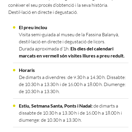
conèixer el seu procés d’obtenció i la seva història.
Destil·lació en directe i degustació.
El preu inclou
Visita semi-guiada al museu de la Fassina Balanyà,
destil·lació en directe i degustació de licors.
Durada aproximada d’1h.
Els dies del calendari
marcats en vermell són
visites lliures a preu reduït.
Horaris
De dimarts a divendres: de 9.30 h a 14.30 h. Dissabte:
de 10.30 h a 13.30 h i de 16.00 h a 18.00 h. Diumenge:
de 10.30 h a 13.30 h.
Estiu, Setmana Santa, Ponts i Nadal:
de dimarts a
dissabte de 10.30 h a 13.30 h i de 16.00 h a 18.00 h i
diumenge: de 10.30 h a 13.30 h.